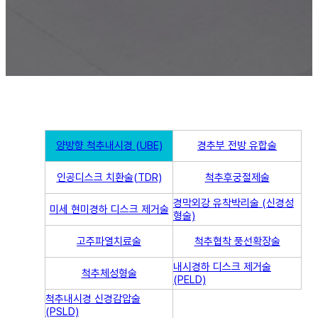
양방향 척추내시경 (UBE)
경추부 전방 유합술
인공디스크 치환술(TDR)
척추후궁절제술
경막외강 유착박리술 (신경성
미세 현미경하 디스크 제거술
형술)
고주파열치료술
척추협착 풍선확장술
내시경하 디스크 제거술
척추체성형술
(PELD)
척추내시경 신경감압술
(PSLD)