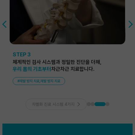
천안시체육회 협약
STEP 3
ST
체계적인 검사 시스템과 정밀한 진단을 더해,
더
우리 몸의 기초부터
차근차근 치료합니다.
환
2020.08 천안시 체육회 업무협약
국민안심병원지정
#재발 방지 치료,재발 방지 치료
차별화 진료 시스템 4가지
보건복지부 지정 바이러스 확산방지 국민안심병원
근로복지공단 지정