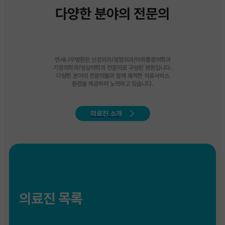
천안충무병원 업무협약
다양한 분야의 전문의
천안충무병원 협약체결
연세나무병원은 신경외과/정형외과/마취통증의학과
가정의학과/영상의학과 전문의로 구성된 병원입니다.
다양한 분야의 전문의들과 함께 쾌적한 의료서비스
단국대병원 업무협약
환경을 제공하려 노력하고 있습니다.
의료진 소개
단국대병원 협약체결
순천향대천안병원 업무협약
의료진 목록
순천향대천안병원 협약체결
중부교회 업무협약