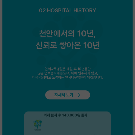
02 HOSPITAL HISTORY
근로복지공단 지정 산업재해보상보험 의료기관
상병수당 시범사업
천안에서의
10년
,
신뢰로 쌓아온
10년
보건복지부, 국민건강보험 지정 상병수당 시범사업참여
외래 환자 수 140,000名 돌파
연세나무병원은 개원 후 10년동안
많은 업적을 이뤄왔으며, 이에 안주하지 않고,
더욱 성장하고 노력하는 연세나무병원이 되겠습니다.
자세히 보기
2025년 연세나무병원 총 외래 환자 140,000名 돌파
(주)대우건설 업무협약