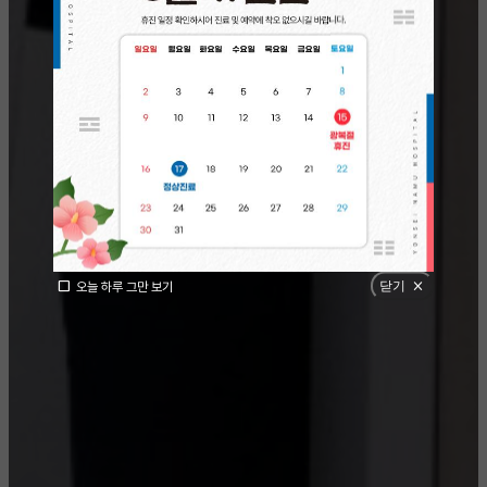
check_box_outline_blank
닫기
close
오늘 하루 그만 보기